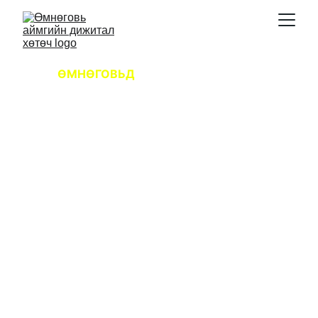
ӨМНӨГОВЬД
ЮУ ХИЙХ ҮҮ?