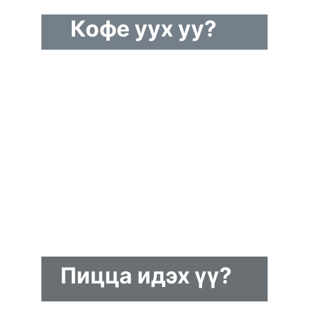
Кофе уух уу?
Пицца идэх үү?