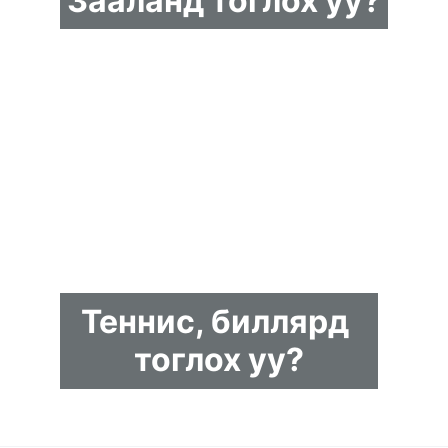
Зааланд тоглох уу?
Теннис, биллярд 
тоглох уу?