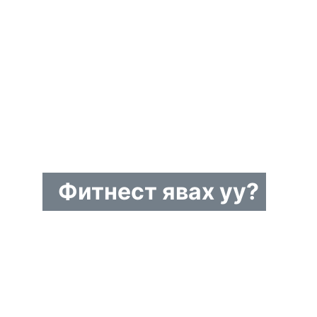
Фитнест явах уу?